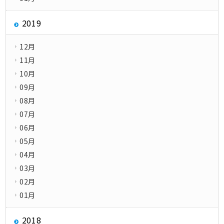
2019
12月
11月
10月
09月
08月
07月
06月
05月
04月
03月
02月
01月
2018