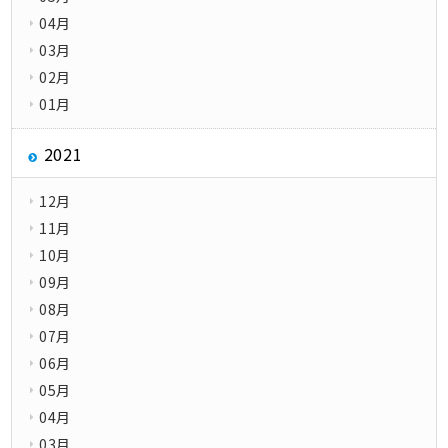
04月
03月
02月
01月
2021
12月
11月
10月
09月
08月
07月
06月
05月
04月
03月