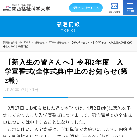
受験生応援サイトへ
お問い合わせ
スクールバス
アクセス
資料請求
新着情報
TOPICS
大学紹介
関西福祉科学大学 HOME
>
新着情報
>
2020年 新着情報
>
【新入生の皆さんへ】令和2年度 入学宣誓式(全体式典)
中止のお知らせ(第2報)
学部・学科・大学院
【新入生の皆さんへ】令和2年度 入
教員紹介
学宣誓式(全体式典)中止のお知らせ(第
キャンパスライフ
2報)
2020年03月30日
資格就職キャリア
高大連携・地域連携
3月17日にお知らせした通り本学では、4月2日(木)に実施を予
定しておりました入学宣誓式につきまして、記念講堂での全体式
入試情報
典については中止することになりました。
これに伴い、入学宣誓は、学科単位で実施いたします。開始時
在学生の方へ
間・開催場所につきましては下記添付データをご参照下さい。