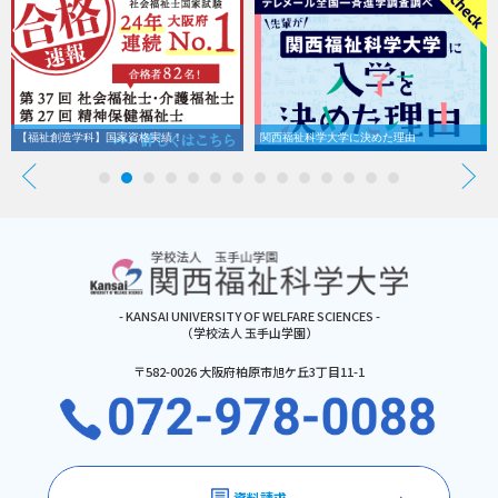
【福祉創造学科】国家資格実績！
関西福祉科学大学に決めた理由
- KANSAI UNIVERSITY OF WELFARE SCIENCES -
（学校法人 玉手山学園）
〒582-0026 大阪府柏原市旭ケ丘3丁目11-1
資料請求