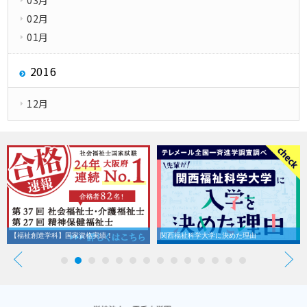
03月
02月
01月
2016
12月
【福祉創造学科】国家資格実績！
関西福祉科学大学に決めた理由