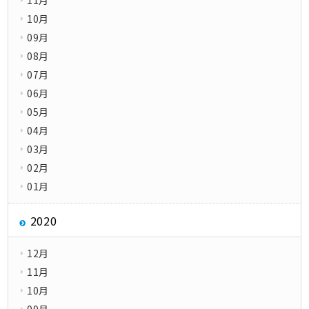
11月
10月
09月
08月
07月
06月
05月
04月
03月
02月
01月
2020
12月
11月
10月