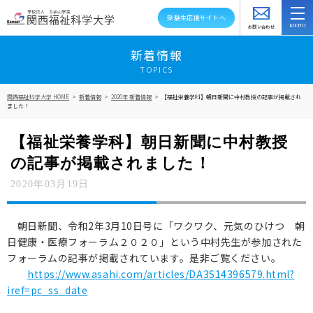
受験生応援サイトへ
お問い合わせ
スクールバス
アクセス
資料請求
新着情報
TOPICS
大学紹介
関西福祉科学大学 HOME
>
新着情報
>
2020年 新着情報
>
【福祉栄養学科】朝日新聞に中村教授の記事が掲載され
ました！
学部・学科・大学院
【福祉栄養学科】朝日新聞に中村教授
教員紹介
の記事が掲載されました！
キャンパスライフ
2020年03月19日
資格就職キャリア
朝日新聞、令和2年3月10日号に「ワクワク、元気のひけつ 朝
日健康・医療フォーラム２０２０」という中村先生が参加された
高大連携・地域連携
フォーラムの記事が掲載されています。是非ご覧ください。
https://www.asahi.com/articles/DA3S14396579.html?
入試情報
iref=pc_ss_date
在学生の方へ