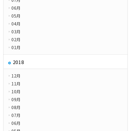
07月
06月
05月
04月
03月
02月
01月
2018
12月
11月
10月
09月
08月
07月
06月