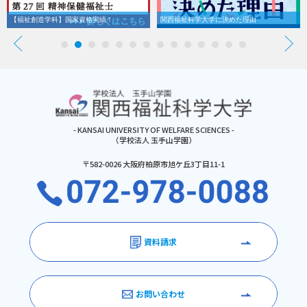
【福祉創造学科】国家資格実績！
関西福祉科学大学に決めた理由
- KANSAI UNIVERSITY OF WELFARE SCIENCES -
（学校法人 玉手山学園）
〒582-0026 大阪府柏原市旭ケ丘3丁目11-1
資料請求
お問い合わせ