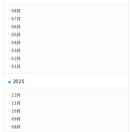
08月
07月
06月
05月
04月
03月
02月
01月
2025
12月
11月
10月
09月
08月