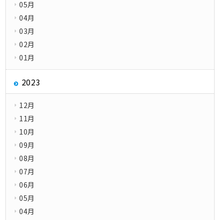
05月
04月
03月
02月
01月
2023
12月
11月
10月
09月
08月
07月
06月
05月
04月