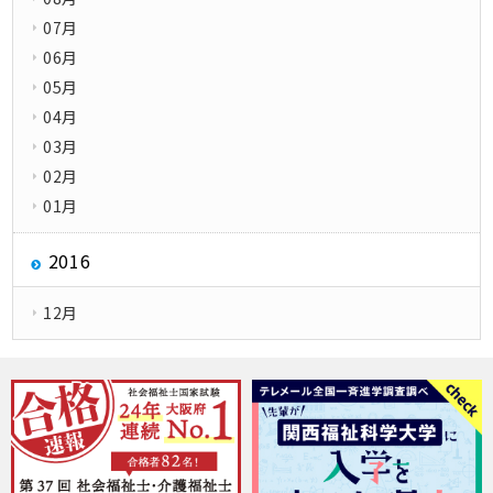
07月
06月
05月
04月
03月
02月
01月
2016
12月