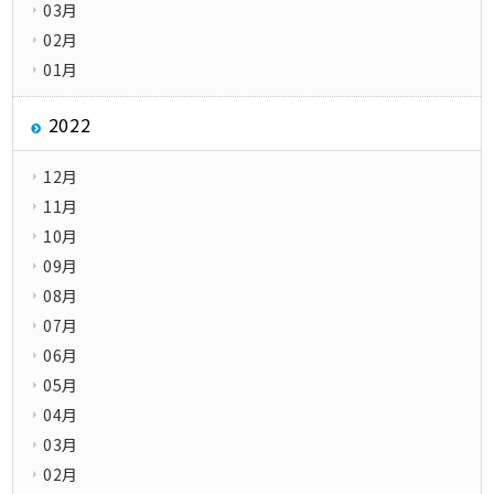
03月
02月
01月
2022
12月
11月
10月
09月
08月
07月
06月
05月
04月
03月
02月