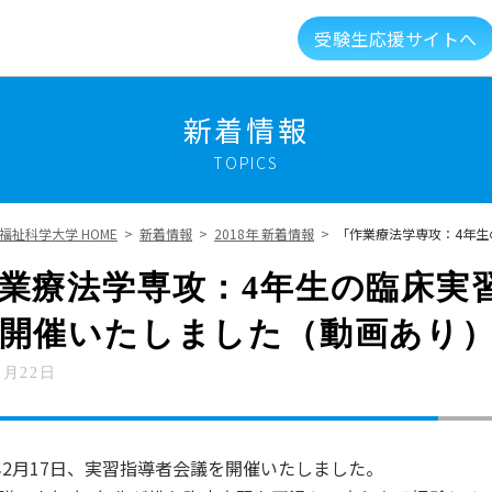
受験生応援サイトへ
介
キャンパスライフ
資格就職キャリア
高大
新着情報
TOPICS
建学の精神・教育理念
大学組織・データ
福祉科学大学 HOME
>
新着情報
>
2018年 新着情報
>
「作業療法学専攻：4年
キャンパスガイド
図書館・利用案内
業療法学専攻：4年生の臨床実
開催いたしました（動画あり
総合福祉科学学会
情報公開
新着情報
2月22日
メントに対する取り組み
実習マネジメント研究会
年2月17日、実習指導者会議を開催いたしました。