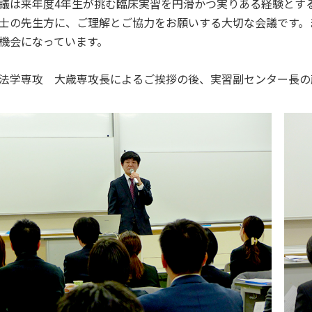
は来年度4年生が挑む臨床実習を円滑かつ実りある経験とす
士の先生方に、ご理解とご協力をお願いする大切な会議です。
同窓会
大学広報誌「福科大通信」
学生便覧
機会になっています。
学専攻 大歳専攻長によるご挨拶の後、実習副センター長の