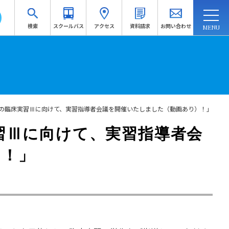
検索
スクールバス
アクセス
資料請求
お問い合わせ
連携・地域連携
入試情報
訪問者別
受験生応援サイトへ
生の臨床実習Ⅲに向けて、実習指導者会議を開催いたしました（動画あり）！」
資料請求
習Ⅲに向けて、実習指導者会
）！」