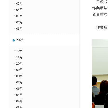
この会議
05月
その他
作業療法
学園紹介
04月
る貴重な
Other
03月
02月
作業療法
01月
2025
12月
11月
10月
09月
08月
07月
06月
05月
04月
03月