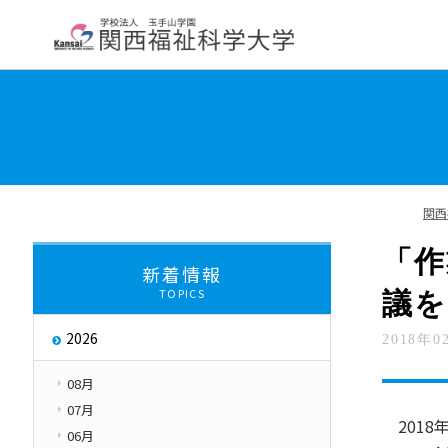
大学紹介
学部・学科・大学院
教員紹
学長挨拶
大学について
関西
交通アクセス
About
「作
新着情報
TOPICS
議を
大学評価
取り組み
2026
2018年0
キャンパス・ハラス
Initiatives
08月
07月
2018
06月