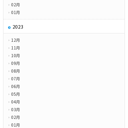
02月
01月
2023
12月
11月
10月
09月
08月
07月
06月
05月
04月
03月
02月
01月