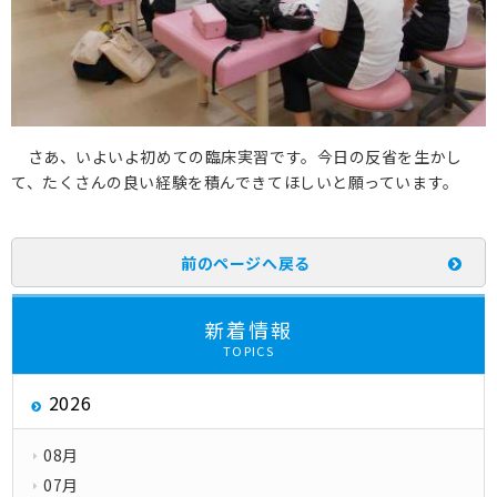
さあ、いよいよ初めての臨床実習です。今日の反省を生かし
て、たくさんの良い経験を積んできてほしいと願っています。
前のページへ戻る
新着情報
TOPICS
2026
08月
07月