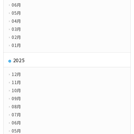
06月
05月
04月
03月
02月
01月
2025
12月
11月
10月
09月
08月
07月
06月
05月