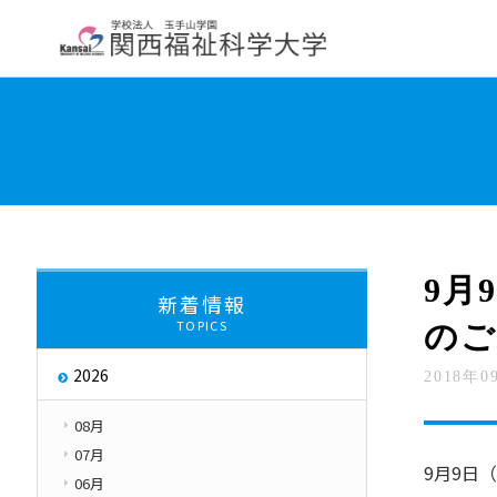
大学紹介
学部・学科・大学院
教員紹
学長挨拶
大学について
交通アクセス
About
9月
新着情報
TOPICS
のご
大学評価
取り組み
2026
2018年0
キャンパス・ハラス
Initiatives
08月
07月
9月9日
06月