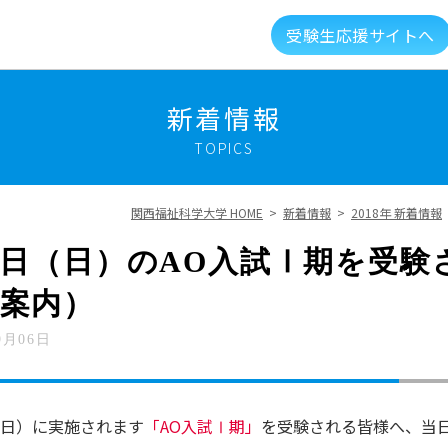
受験生応援サイトへ
介
キャンパスライフ
資格就職キャリア
高大
新着情報
TOPICS
建学の精神・教育理念
大学組織・データ
関西福祉科学大学 HOME
>
新着情報
>
2018年 新着情報
キャンパスガイド
図書館・利用案内
9日（日）のAO入試Ⅰ期を受
案内）
総合福祉科学学会
情報公開
新着情報
9月06日
メントに対する取り組み
実習マネジメント研究会
（日）に実施されます
「AO入試Ⅰ期」
を受験される皆様へ、当