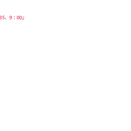
35、9：00』
』