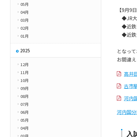
05月
その他
【9月9
学園紹介
04月
◆JR大
Other
03月
◆近鉄
02月
◆近鉄
01月
2025
となって
お間違え
12月
11月
高井
10月
古市
09月
08月
河内
07月
河内国分
06月
05月
04月
入
03月