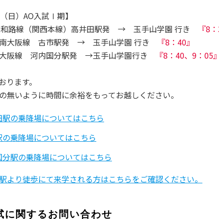
日（日）AO入試Ⅰ期】
同窓会
大学広報誌「福科大通信」
学生便覧
和路線（関西本線）高井田駅発 → 玉手山学園 行き
『8：
南大阪線 古市駅発 → 玉手山学園 行き
『8：40』
大阪線 河内国分駅発 →玉手山学園行き
『8：40、9：05
おります。
の無いように時間に余裕をもってお越しください。
田駅の乗降場についてはこちら
駅の乗降場についてはこちら
国分駅の乗降場についてはこちら
駅より徒歩にて来学される方はこちらをご確認ください。
試に関するお問い合わせ