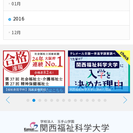
01月
2016
12月
【福祉創造学科】国家資格実績！
関西福祉科学大学に決めた理由