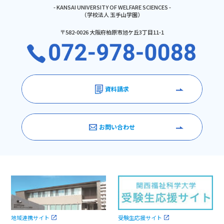
- KANSAI UNIVERSITY OF WELFARE SCIENCES -
（学校法人 玉手山学園）
〒582-0026 大阪府柏原市旭ケ丘3丁目11-1
資料請求
お問い合わせ
受験生応援サイト
地域連携サイト