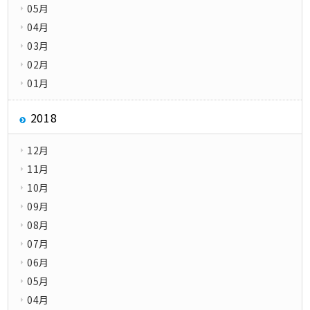
05月
04月
03月
02月
01月
2018
12月
11月
10月
09月
08月
07月
06月
05月
04月