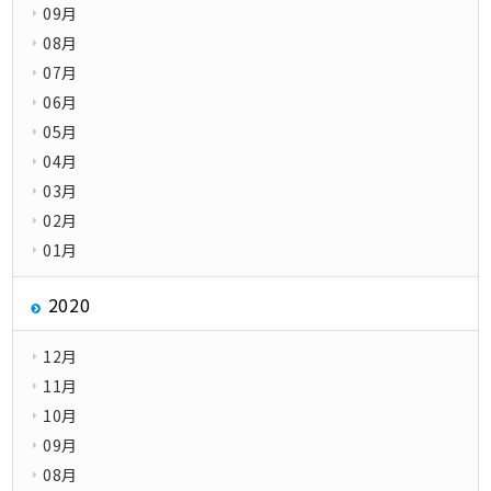
09月
08月
07月
06月
05月
04月
03月
02月
01月
2020
12月
11月
10月
09月
08月