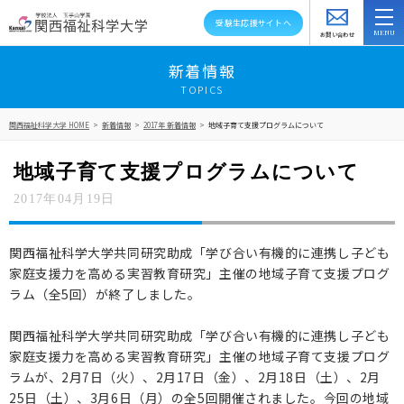
受験生応援サイトへ
お問い合わせ
スクールバス
アクセス
資料請求
新着情報
TOPICS
大学紹介
関西福祉科学大学 HOME
>
新着情報
>
2017年 新着情報
>
地域子育て支援プログラムについて
学部・学科・大学院
地域子育て支援プログラムについて
教員紹介
2017年04月19日
キャンパスライフ
関西福祉科学大学共同研究助成「学び合い有機的に連携し子ども
資格就職キャリア
家庭支援力を高める実習教育研究」主催の地域子育て支援プログ
ラム（全5回）が終了しました。
高大連携・地域連携
関西福祉科学大学共同研究助成「学び合い有機的に連携し子ども
家庭支援力を高める実習教育研究」主催の地域子育て支援プログ
入試情報
ラムが、2月7日（火）、2月17日（金）、2月18日（土）、2月
25日（土）、3月6日（月）の全5回開催されました。今回の地域
在学生の方へ