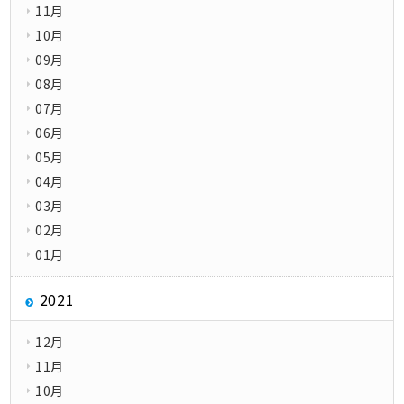
11月
10月
09月
08月
07月
06月
05月
04月
03月
02月
01月
2021
12月
11月
10月