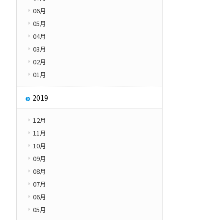
06月
05月
04月
03月
02月
01月
2019
12月
11月
10月
09月
08月
07月
06月
05月