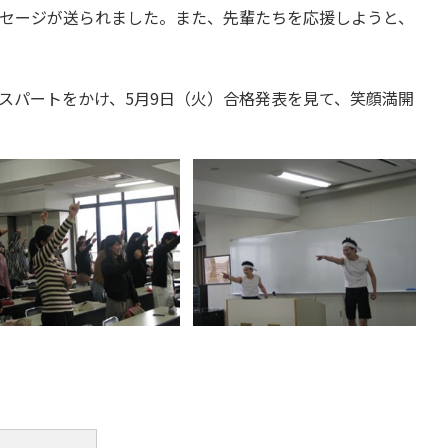
ッセージが送られました。また、先輩たちを応援しようと、
スパートをかけ、5月9日（火）合格発表を見て、笑顔満開