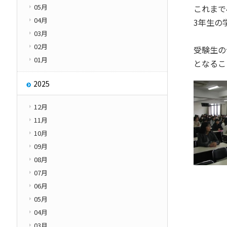
05月
これまで
その他
学園紹介
04月
3年生の
Other
03月
02月
受験生の
01月
となるこ
2025
12月
11月
10月
09月
08月
07月
06月
05月
04月
03月