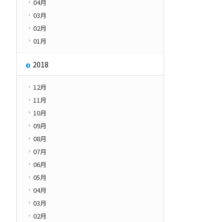
04月
03月
02月
01月
2018
12月
11月
10月
09月
08月
07月
06月
05月
04月
03月
02月