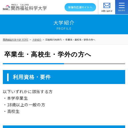
受験生応援サイトへ
お問い合わせ
スクールバス
アクセス
資料請求
大学紹介
PROFILE
大学紹介
関西福祉科学大学 HOME
>
大学紹介
>
図書館利用案内
>
卒業生・高校生・学外の方へ
学部・学科・大学院
卒業生・高校生・学外の方へ
教員紹介
キャンパスライフ
利用資格・要件
資格就職キャリア
以下いずれかに該当する方
・本学卒業生
高大連携・地域連携
・18歳以上の一般の方
・高校生
入試情報
在学生の方へ