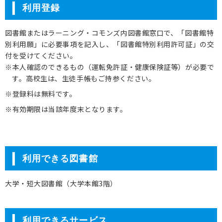
利用登録
保護者の方へ
図書館またはラーニング・コモンズ内図書館窓口で、「図書館特
別利用願」に必要事項を記入し、「図書館特別利用許可証」の交
卒業生の方へ
付を受けてください。
※本人確認のできるもの（運転免許証・健康保険証等）が必要で
企業の方へ
す。高校生は、生徒手帳もご持参ください。
地域・一般の方へ
※登録料は無料です。
※有効期限は当該年度末となります。
利用できる図書館
大学・短大図書館（大学本館3階）
利用できるサービス