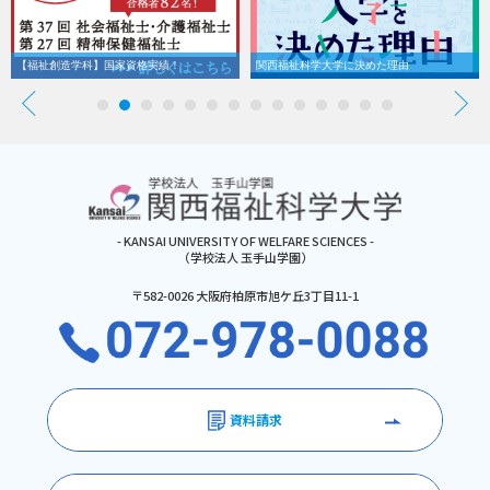
【福祉創造学科】国家資格実績！
関西福祉科学大学に決めた理由
- KANSAI UNIVERSITY OF WELFARE SCIENCES -
（学校法人 玉手山学園）
〒582-0026 大阪府柏原市旭ケ丘3丁目11-1
資料請求