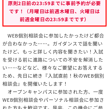
学科紹介
原則2日前の23:59までに事前予約が必要
です！（月曜日は前週木曜日、火曜日は
キャンパスライフ
前週金曜日の23:59までです）
就職・進路・資格
WEB個別相談会に参加したかったけど都合
が合わなかった……。ガイダンスで話を聞い
たけど、もっと詳しく内容を聞きたい！入試
を受ける前に進路についての不安を解消した
い……などなど、様々なご要望にお答えする
ため、先日に続き『入試直前！秋のWEB個別
相談会』を開催いたします！
オープンキャンパスに参加された方、一度
WEB個別相談会やパーソナル相談会に参加さ
れた方も大歓迎です。是非、この機会にご参