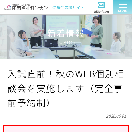
受験生応援サイト
お問い合わせ
アクセス
資料請求
新着情報
TOPICS
公式サイト
オープンキャンパス
入試直前！秋のWEB個別相
各種イベント
談会を実施します（完全事
前予約制）
入試情報
2020.09.01
学費・奨学金