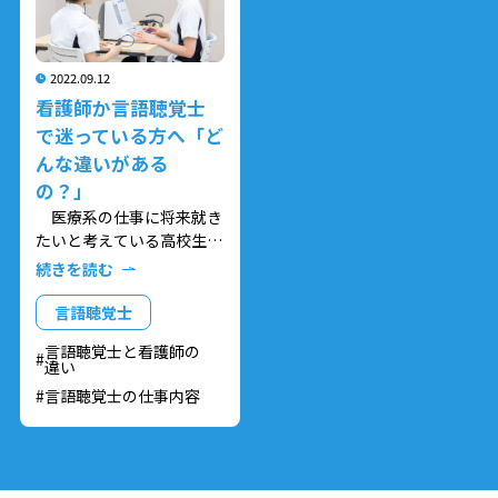
がより自分に向いているの
いて、どのような役割があ
か？など、職種について悩
って連携しているのかをみ
んでいる方の参考になれば
ていきましょう。
2022.09.12
と思います。
看護師か言語聴覚士
で迷っている方へ「ど
んな違いがある
の？」
医療系の仕事に将来就き
たいと考えている高校生の
方や、言語聴覚士に興味が
続きを読む
あり看護師にも興味を持っ
ている方、どちらを目指そ
言語聴覚士
うか迷っている方に向けて
言語聴覚士と看護師の
「看護師と言語聴覚士の違
違い
い」についてお伝えしたい
言語聴覚士の仕事内容
と思います。
看護師と言語聴覚士のそ
れぞれの仕事内容の違い
や、働く場所・働き方につ
いての内容を見て、看護師