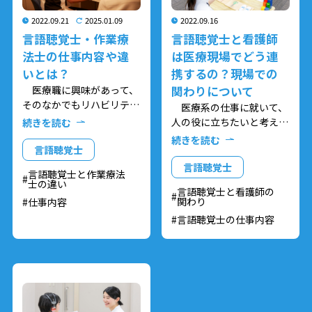
2022.09.21
2025.01.09
2022.09.16
言語聴覚士・作業療
言語聴覚士と看護師
法士の仕事内容や違
は医療現場でどう連
いとは？
携するの？現場での
医療職に興味があって、
関わりについて
そのなかでもリハビリテー
医療系の仕事に就いて、
ションの専門職である言語
人の役に立ちたいと考えて
続きを読む
聴覚士、作業療法士、理学
いる高校生の方や、看護師
続きを読む
療法士のいずれかに興味が
言語聴覚士
やリハビリ職に興味がある
ある高校生の方は多いので
方は多いのではないでしょ
言語聴覚士
言語聴覚士と作業療法
はないでしょうか。
うか。
士の違い
言語聴覚士と看護師の
関わり
仕事内容
今回は、その中の言語聴
今回は、リハビリ職の中
言語聴覚士の仕事内容
覚士と作業療法士に注目し
の言語聴覚士と看護師の連
て、それぞれの仕事内容の
携についてお伝えしたいと
違いや共通するポイントな
思います。
どを紹介したいと思いま
言語聴覚士と看護師は、
す。
医療現場でどのように関わ
言語聴覚士や作業療法士
って連携しているのでしょ
のことを知りたい、どっち
うか？患者さんの治療にお