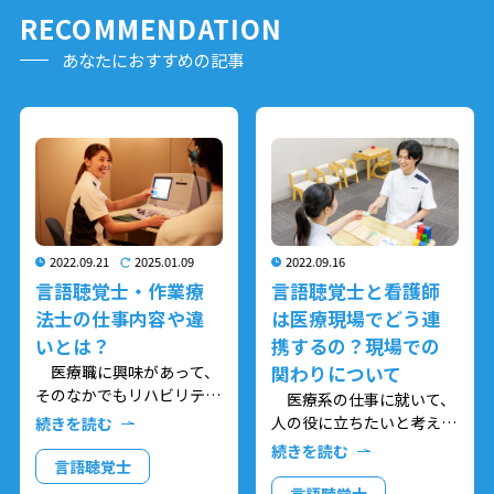
RECOMMENDATION
あなたにおすすめの記事
2022.09.21
2025.01.09
2022.09.16
言語聴覚士・作業療
言語聴覚士と看護師
法士の仕事内容や違
は医療現場でどう連
いとは？
携するの？現場での
医療職に興味があって、
関わりについて
そのなかでもリハビリテー
医療系の仕事に就いて、
ションの専門職である言語
人の役に立ちたいと考えて
続きを読む
聴覚士、作業療法士、理学
いる高校生の方や、看護師
続きを読む
療法士のいずれかに興味が
言語聴覚士
やリハビリ職に興味がある
ある高校生の方は多いので
方は多いのではないでしょ