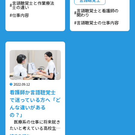
言語聴覚士
言語聴覚士と作業療法
はないでしょうか。
うか。
士の違い
言語聴覚士と看護師の
関わり
仕事内容
今回は、その中の言語聴
今回は、リハビリ職の中
言語聴覚士の仕事内容
覚士と作業療法士に注目し
の言語聴覚士と看護師の連
て、それぞれの仕事内容の
携についてお伝えしたいと
違いや共通するポイントな
思います。
どを紹介したいと思いま
言語聴覚士と看護師は、
す。
医療現場でどのように関わ
言語聴覚士や作業療法士
って連携しているのでしょ
のことを知りたい、どっち
うか？患者さんの治療にお
がより自分に向いているの
いて、どのような役割があ
か？など、職種について悩
って連携しているのかをみ
んでいる方の参考になれば
ていきましょう。
2022.09.12
と思います。
看護師か言語聴覚士
で迷っている方へ「ど
んな違いがある
の？」
医療系の仕事に将来就き
たいと考えている高校生の
方や、言語聴覚士に興味が