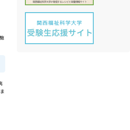
施
病
ま