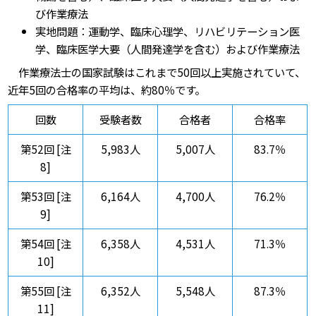
び作業療法
実地問題：運動学、臨床心理学、リハビリテーション医
学、臨床医学大要（人間発達学を含む）および作業療法
作業療法士の国家試験はこれまで50回以上実施されていて、
近年5回の合格率の平均は、約80％です。
回数
受験者数
合格者
合格率
第52回 [注
5,983人
5,007人
83.7％
8]
第53回 [注
6,164人
4,700人
76.2％
9]
第54回 [注
6,358人
4,531人
71.3％
10]
第55回 [注
6,352人
5,548人
87.3％
11]