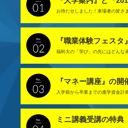
『大学案内』と『20
お待たせしました！来場者の皆さま
『職業体験フェスタ
福科大の「学び」の先にはどんな
『マネー講座』の開
入学前から卒業までの進学資金計
ミニ講義受講の特典