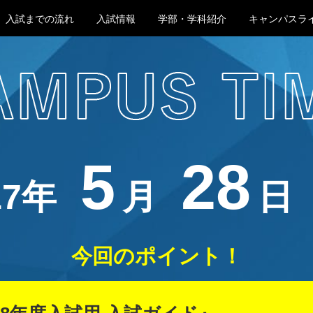
入試までの流れ
入試情報
学部・学科紹介
キャンパスラ
デジタルカタログ
資料請求
お問い合わせ
本学サイトへ
5
28
17年
月
日
今回のポイント！