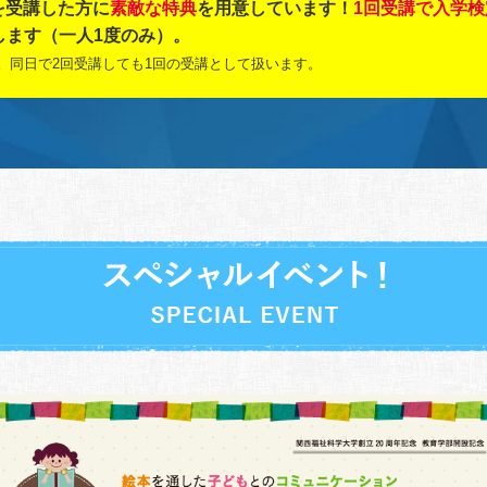
を受講した方に
素敵な特典
を用意しています！
1回受講で入学検
します（一人1度のみ）。
除。同日で2回受講しても1回の受講として扱います。